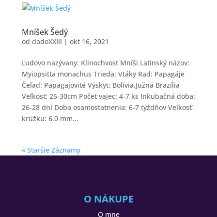
Mníšek Šedý
od
dadoXXIII
|
okt 16, 2021
Ľudovo nazývany: Klinochvost Mníši Latinský názov:
Myiopsitta monachus Trieda: Vtáky Rad: Papagáje
Čeľad: Papagajovité Výskyt: Bolívia,Južná Brazília
Veľkosť: 25-30cm Počet vajec: 4-7 ks Inkubačná doba:
26-28 dní Doba osamostatnenia: 6-7 týždňov Veľkosť
krúžku: 6,0 mm...
« Staršie Záznamy
O NÁKUPE
O mne