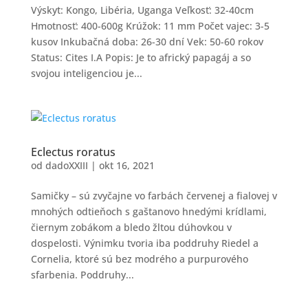
Výskyt: Kongo, Libéria, Uganga Veľkosť: 32-40cm
Hmotnosť: 400-600g Krúžok: 11 mm Počet vajec: 3-5
kusov Inkubačná doba: 26-30 dní Vek: 50-60 rokov
Status: Cites I.A Popis: Je to africký papagáj a so
svojou inteligenciou je...
Eclectus roratus
od
dadoXXIII
|
okt 16, 2021
Samičky – sú zvyčajne vo farbách červenej a fialovej v
mnohých odtieňoch s gaštanovo hnedými krídlami,
čiernym zobákom a bledo žltou dúhovkou v
dospelosti. Výnimku tvoria iba poddruhy Riedel a
Cornelia, ktoré sú bez modrého a purpurového
sfarbenia. Poddruhy...