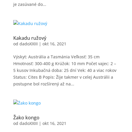
je zasúvané do...
Kakadu ružový
od
dadoXXIII
|
okt 16, 2021
Výskyt: Austrália a Tasmánia Veľkosť: 35 cm
Hmotnosť: 300-400 g Krúžok: 10 mm Počet vajec: 2 –
5 kusov Inkubačná doba: 25 dní Vek: 40 a viac rokov
Status: Cites B Popis: Žije takmer v celej Austrálii a
postupne bol rozšírený až na...
Žako kongo
od
dadoXXIII
|
okt 16, 2021