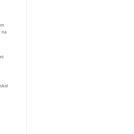
zom
m na
mi
skal