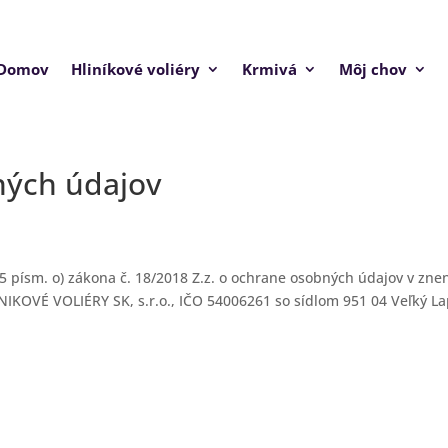
Domov
Hliníkové voliéry
Krmivá
Môj chov
ných údajov
 písm. o) zákona č. 18/2018 Z.z. o ochrane osobných údajov v zne
LINIKOVÉ VOLIÉRY SK, s.r.o., IČO 54006261 so sídlom 951 04 Veľký L