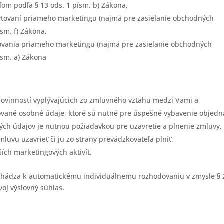
om podľa § 13 ods. 1 písm. b) Zákona,
tovaní priameho marketingu (najmä pre zasielanie obchodných
sm. f) Zákona,
tovania priameho marketingu (najmä pre zasielanie obchodných
ísm. a) Zákona
povinností vyplývajúcich zo zmluvného vzťahu medzi Vami a
ované osobné údaje, ktoré sú nutné pre úspešné vybavenie objedn
ých údajov je nutnou požiadavkou pre uzavretie a plnenie zmluvy,
luvu uzavrieť či ju zo strany prevádzkovateľa plniť,
ích marketingových aktivít.
ochádza k automatickému individuálnemu rozhodovaniu v zmysle § 
oj výslovný súhlas.