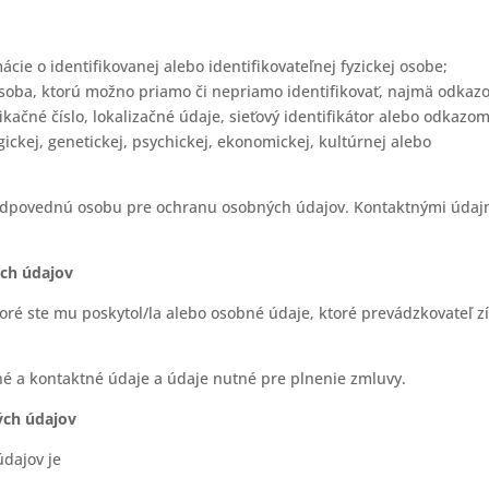
ie o identifikovanej alebo identifikovateľnej fyzickej osobe;
 osoba, ktorú možno priamo či nepriamo identifikovať, najmä odka
fikačné číslo, lokalizačné údaje, sieťový identifikátor alebo odkazo
ogickej, genetickej, psychickej, ekonomickej, kultúrnej alebo
zodpovednú osobu pre ochranu osobných údajov. Kontaktnými údaj
ých údajov
oré ste mu poskytol/la alebo osobné údaje, ktoré prevádzkovateľ zí
né a kontaktné údaje a údaje nutné pre plnenie zmluvy.
ých údajov
dajov je