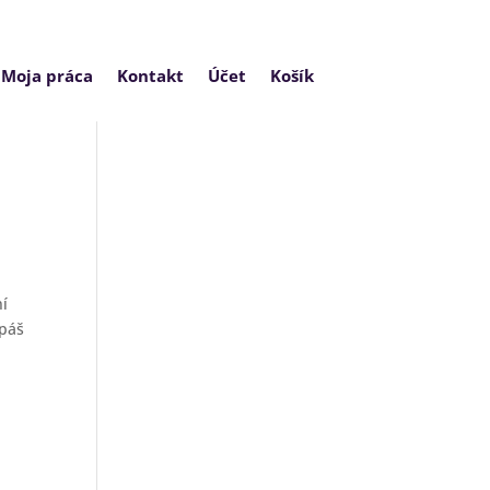
Moja práca
Kontakt
Účet
Košík
ní
apáš