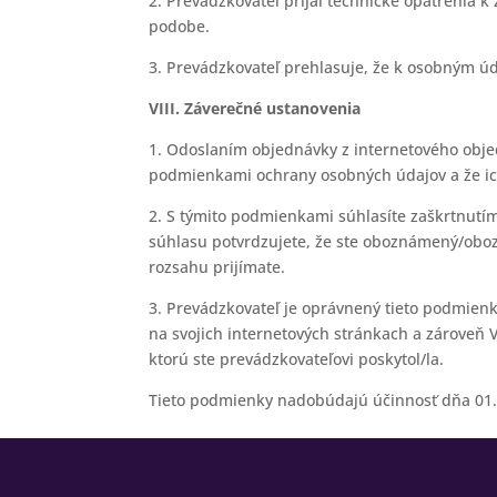
2. Prevádzkovateľ prijal technické opatrenia k
podobe.
3. Prevádzkovateľ prehlasuje, že k osobným ú
VIII. Záverečné ustanovenia
1. Odoslaním objednávky z internetového obj
podmienkami ochrany osobných údajov a že ich
2. S týmito podmienkami súhlasíte zaškrtnutí
súhlasu potvrdzujete, že ste oboznámený/obo
rozsahu prijímate.
3. Prevádzkovateľ je oprávnený tieto podmien
na svojich internetových stránkach a zároveň
ktorú ste prevádzkovateľovi poskytol/la.
Tieto podmienky nadobúdajú účinnosť dňa 01.