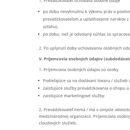
1. Prevádzkovateľ uchováva osobné údaje
po dobu nevyhnutnú k výkonu práv a povinn
prevádzkovateľom a uplatňovanie nárokov z
vzťahu).
po dobu, než je odvolaný súhlas so spracov
2. Po uplynutí doby uchovávania osobných úd
V. Príjemcovia osobných údajov (subdodávate
1. Príjemcovia osobných údajov sú osoby
Podieľajúce sa na dodávaní tovaru / služieb /
zaisťujúce služby prevádzkovania e-shopu a 
zaisťujúce marketingové služby.
2. Prevádzkovateľ nemá / má v úmysle odovzdať
medzinárodnej organizácii. Príjemcovia osobnýc
cloudových služieb.