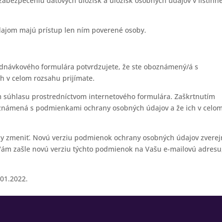
 zabezpečeniu dátových úložísk a úložísk osobných údajov v listinne
dajom majú prístup len ním poverené osoby.
ednávkového formulára potvrdzujete, že ste oboznámený/á s
 v celom rozsahu prijímate.
m súhlasu prostredníctvom internetového formulára. Zaškrtnutím
známená s podmienkami ochrany osobných údajov a že ich v celo
ky zmeniť. Novú verziu podmienok ochrany osobných údajov zverej
 Vám zašle novú verziu týchto podmienok na Vašu e-mailovú adresu
01.2022.