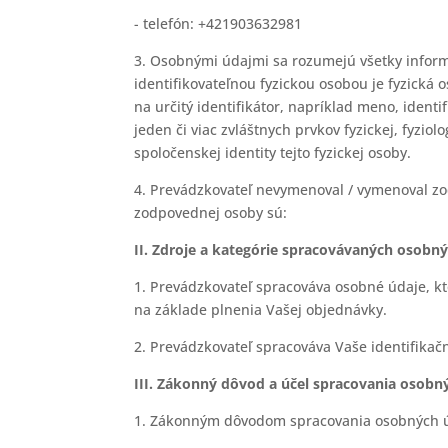
- telefón: +421903632981
3. Osobnými údajmi sa rozumejú všetky informác
identifikovateľnou fyzickou osobou je fyzická
na určitý identifikátor, napríklad meno, identi
jeden či viac zvláštnych prvkov fyzickej, fyziol
spoločenskej identity tejto fyzickej osoby.
4. Prevádzkovateľ nevymenoval / vymenoval 
zodpovednej osoby sú:
II. Zdroje a kategórie spracovávaných osobn
1. Prevádzkovateľ spracováva osobné údaje, kt
na základe plnenia Vašej objednávky.
2. Prevádzkovateľ spracováva Vaše identifikač
III. Zákonný dôvod a účel spracovania osobn
1. Zákonným dôvodom spracovania osobných ú