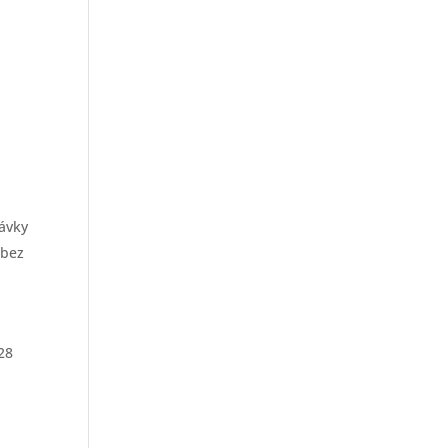
ávky
 bez
28