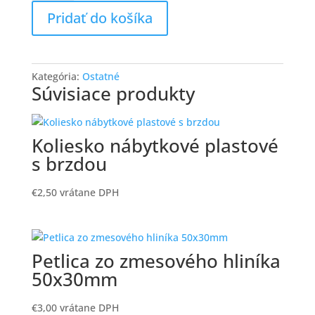
miska
Pridať do košíka
13cm
-
350ml
Kategória:
Ostatné
Súvisiace produkty
Koliesko nábytkové plastové
s brzdou
€
2,50
vrátane DPH
Petlica zo zmesového hliníka
50x30mm
€
3,00
vrátane DPH