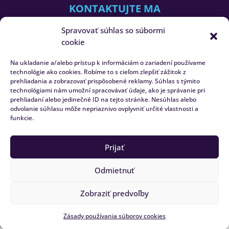
KONTAKTUJTE MA
Hliníkové voliéry, s.r.o.
Spravovať súhlas so súbormi
Veľký Lapáš 689
cookie
951 04 Veľký Lapáš
IČO: 54 006 261
Na ukladanie a/alebo prístup k informáciám o zariadení používame
DIČ: 2121547241
technológie ako cookies. Robíme to s cieľom zlepšiť zážitok z
prehliadania a zobrazovať prispôsobené reklamy. Súhlas s týmito
IČDPH: SK2121547241
technológiami nám umožní spracovávať údaje, ako je správanie pri
prehliadaní alebo jedinečné ID na tejto stránke. Nesúhlas alebo
odvolanie súhlasu môže nepriaznivo ovplyvniť určité vlastnosti a
funkcie.
+421 903 632 981
Prijať
info@hlinikovevoliery.sk
Odmietnuť
Zobraziť predvoľby
©2026 HlinikoveVoliery.sk | Vytvoril
dadoXXIII
Zásady používania súborov cookies