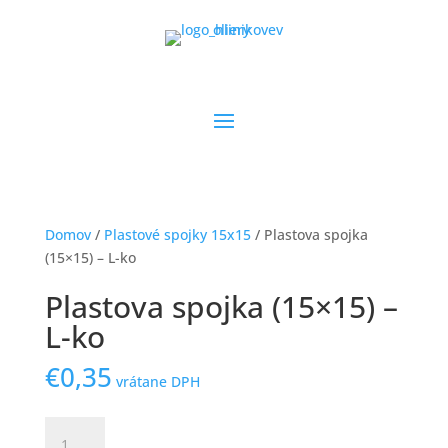
Domov
/
Plastové spojky 15x15
/ Plastova spojka
(15×15) – L-ko
Plastova spojka (15×15) –
L-ko
€
0,35
vrátane DPH
množstvo