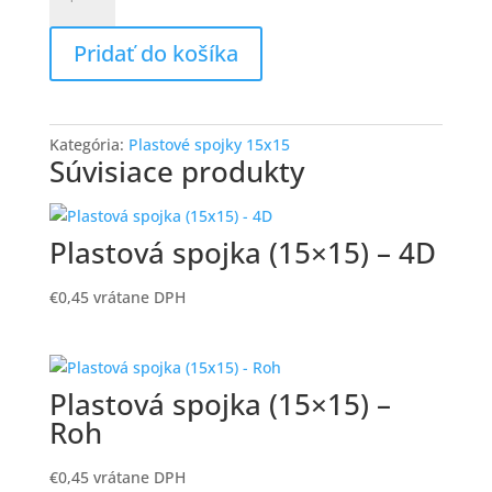
Plastova
spojka
Pridať do košíka
(15x15)
-
L-
ko
Kategória:
Plastové spojky 15x15
Súvisiace produkty
Plastová spojka (15×15) – 4D
€
0,45
vrátane DPH
Plastová spojka (15×15) –
Roh
€
0,45
vrátane DPH