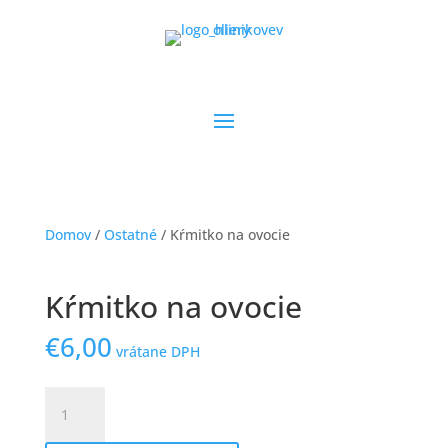
Domov
/
Ostatné
/ Kŕmitko na ovocie
Kŕmitko na ovocie
€
6,00
vrátane DPH
množstvo
Kŕmitko
na