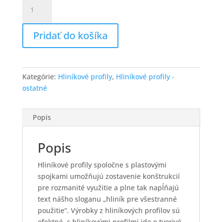
množstvo
Hliníkový
profil
Pridať do košíka
L-
ko
20x40mm
(1m)
Kategórie:
Hliníkové profily
,
Hliníkové profily -
ostatné
Popis
Popis
Hliníkové profily spoločne s plastovými
spojkami umožňujú zostavenie konštrukcií
pre rozmanité využitie a plne tak napĺňajú
text nášho sloganu „hliník pre všestranné
použitie“. Výrobky z hliníkových profilov sú
efektné, s hliníkovými profilmi ide o tvorivé,