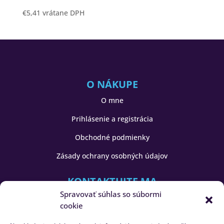
€
5,41
vrátane DPH
O NÁKUPE
O mne
Prihlásenie a registrácia
Obchodné podmienky
Zásady ochrany osobných údajov
KONTAKTUJTE MA
Spravovať súhlas so súbormi
Hliníkové voliéry, s.r.o.
cookie
Veľký Lapáš 689
951 04 Veľký Lapáš