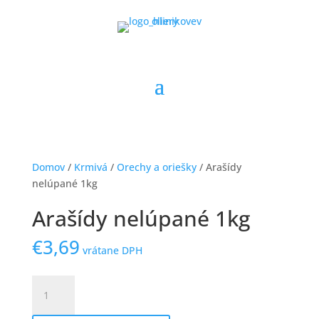
Domov
/
Krmivá
/
Orechy a oriešky
/ Arašídy
nelúpané 1kg
Arašídy nelúpané 1kg
€
3,69
vrátane DPH
množstvo
Arašídy
nelúpané